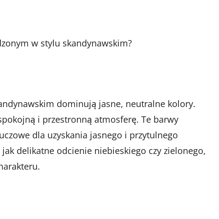
ządzonym w stylu skandynawskim?
andynawskim dominują jasne, neutralne kolory.
ą spokojną i przestronną atmosferę. Te barwy
luczowe dla uzyskania jasnego i przytulnego
 jak delikatne odcienie niebieskiego czy zielonego,
harakteru.