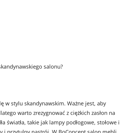
o skandynawskiego salonu?
ę w stylu skandynawskim. Ważne jest, aby
latego warto zrezygnować z ciężkich zasłon na
dła światła, takie jak lampy podłogowe, stołowe i
y i przytulny nastrój. W BoConcept salon mebli