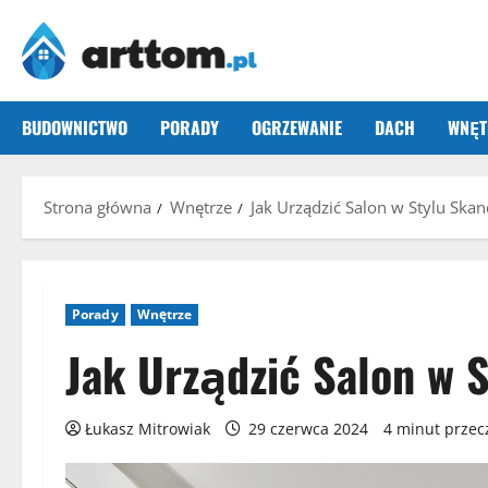
Przejdź
do
treści
BUDOWNICTWO
PORADY
OGRZEWANIE
DACH
WNĘT
Strona główna
Wnętrze
Jak Urządzić Salon w Stylu Sk
Porady
Wnętrze
Jak Urządzić Salon w 
Łukasz Mitrowiak
29 czerwca 2024
4 minut przec