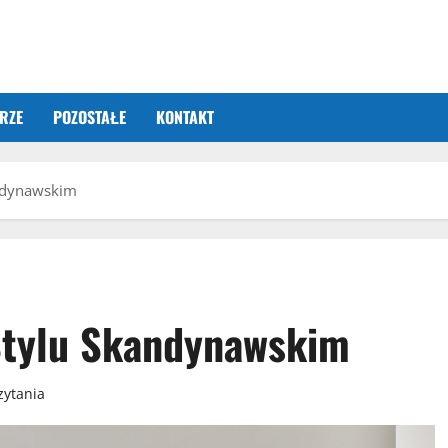
RZE
POZOSTAŁE
KONTAKT
andynawskim
Stylu Skandynawskim
zytania