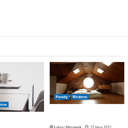
Porady
Wnętrze
trze
Tworzeniu pokoju dziecięcego o
funkcjonalnym designie
pływają na wystrój
hui?
Łukasz Mitrowiak
27 lipca 2022