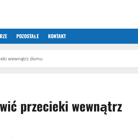
RZE
POZOSTAŁE
KONTAKT
cieki wewnątrz domu
awić przecieki wewnątrz