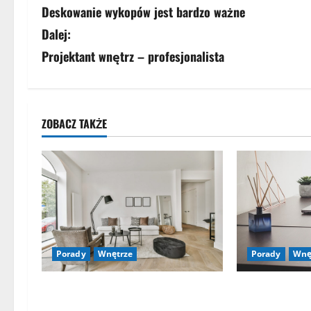
Deskowanie wykopów jest bardzo ważne
o
Dalej:
b
Projektant wnętrz – profesjonalista
a
c
ZOBACZ TAKŻE
z
w
p
i
s
Porady
Wnętrze
Porady
Wnę
y
Jak Urządzić Salon w Stylu
Jak zapachy w
Skandynawskim
domu i feng s