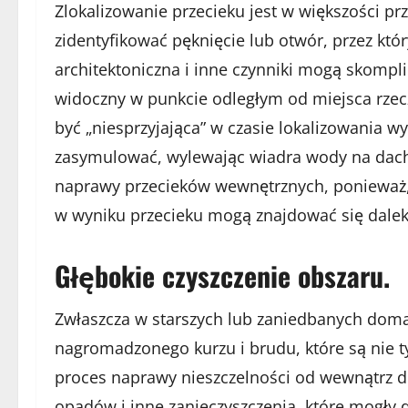
Zlokalizowanie przecieku jest w większości pr
zidentyfikować pęknięcie lub otwór, przez któr
architektoniczna i inne czynniki mogą skompl
widoczny w punkcie odległym od miejsca rzec
być „niesprzyjająca” w czasie lokalizowania 
zasymulować, wylewając wiadra wody na dach
naprawy przecieków wewnętrznych, ponieważ,
w wyniku przecieku mogą znajdować się dalek
Głębokie czyszczenie obszaru.
Zwłaszcza w starszych lub zaniedbanych doma
nagromadzonego kurzu i brudu, które są nie ty
proces naprawy nieszczelności od wewnątrz dom
opadów i inne zanieczyszczenia, które mogły d