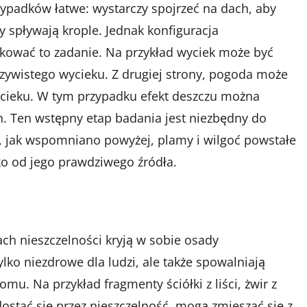
zypadków łatwe: wystarczy spojrzeć na dach, aby
y spływają krople. Jednak konfiguracja
ikować to zadanie. Na przykład wyciek może być
zywistego wycieku. Z drugiej strony, pogoda może
wycieku. W tym przypadku efekt deszczu można
. Ten wstępny etap badania jest niezbędny do
 jak wspomniano powyżej, plamy i wilgoć powstałe
o od jego prawdziwego źródła.
ch nieszczelności kryją w sobie osady
lko niezdrowe dla ludzi, ale także spowalniają
u. Na przykład fragmenty ściółki z liści, żwir z
ostać się przez nieszczelność, mogą zmieszać się z