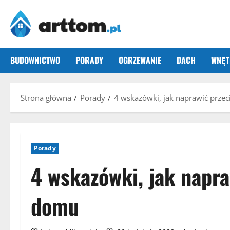
Przejdź
do
treści
BUDOWNICTWO
PORADY
OGRZEWANIE
DACH
WNĘT
Strona główna
Porady
4 wskazówki, jak naprawić prze
Porady
4 wskazówki, jak napr
domu