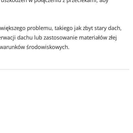
 uszkodzeń w połączeniu z przeciekami, aby
większego problemu, takiego jak zbyt stary dach,
erwacji dachu lub zastosowanie materiałów złej
h warunków środowiskowych.