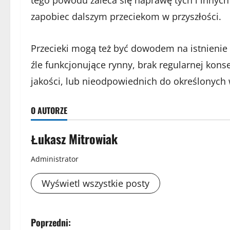
tego powodu zaleca się naprawę tych i innych
zapobiec dalszym przeciekom w przyszłości.
Przecieki mogą też być dowodem na istnienie 
źle funkcjonujące rynny, brak regularnej kons
jakości, lub nieodpowiednich do określonyc
O AUTORZE
Łukasz Mitrowiak
Administrator
Wyświetl wszystkie posty
Z
Poprzedni: